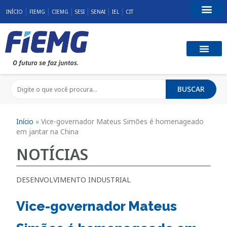
INÍCIO
FIEMG
CIEMG
SESI
SENAI
IEL
CIT
Fale Conosco
BUSCAR
Início
»
Vice-governador Mateus Simões é homenageado
em jantar na China
NOTÍCIAS
DESENVOLVIMENTO INDUSTRIAL
Vice-governador Mateus