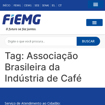
INÍCIO
FIEMG
CIEMG
SESI
SENAI
IEL
CIT
Fale Conosco
BUSCAR
Tag:
Associação
Brasileira da
Indústria de Café
Serviço de Atendimento ao Cidadão: