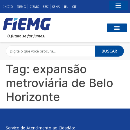
INÍCIO
FIEMG
CIEMG
SESI
SENAI
IEL
CIT
Fale Conosco
BUSCAR
Tag:
expansão
metroviária de Belo
Horizonte
Serviço de Atendimento ao Cidadão: