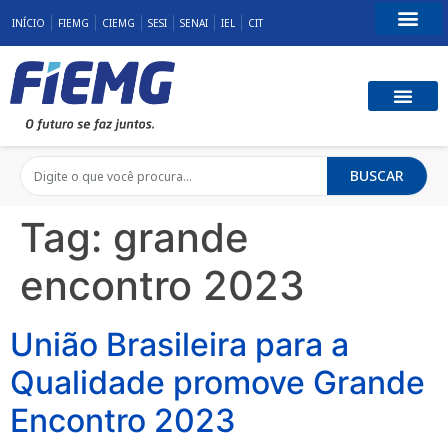
INÍCIO
FIEMG
CIEMG
SESI
SENAI
IEL
CIT
Fale Conosco
BUSCAR
Tag:
grande
encontro 2023
União Brasileira para a
Qualidade promove Grande
Encontro 2023