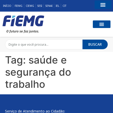
INÍCIO
FIEMG
CIEMG
SESI
SENAI
IEL
CIT
Fale Conosco
BUSCAR
Tag:
saúde e
segurança do
trabalho
Serviço de Atendimento ao Cidadão: