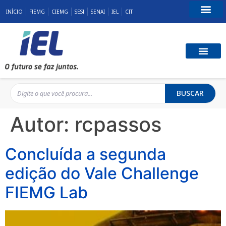
INÍCIO
FIEMG
CIEMG
SESI
SENAI
IEL
CIT
Fale Conosco
BUSCAR
Autor:
rcpassos
Concluída a segunda
edição do Vale Challenge
FIEMG Lab