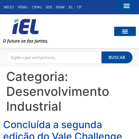
INÍCIO
FIEMG
CIEMG
SESI
SENAI
IEL
CIT
Fale Conosco
BUSCAR
Categoria:
Desenvolvimento
Industrial
Concluída a segunda
edição do Vale Challenge