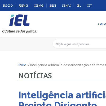
INÍCIO
FIEMG
CIEMG
SESI
SENAI
IEL
CIT
CAPA
Início
»
Inteligência artificial e descarbonização são tema
NOTÍCIAS
Inteligência artifi
Projeto Dirigente