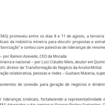
EMG) promoveu entre os dias 8 e 11 de agosto, a terceira 
dicais da indústria mineira para discutir propostas e estr
scarbonização” e contou com palestras de lideranças de renom
des – por Ramon Azevedo, CEO da Morada
mineira e nacional – por Luiz Cláudio Melo, doutor em Quím
olli, diretor de Transformação do Negócio da ArcelorMittal
ção colaborativa, pessoas e redes – Gustavo Macena, supe
momentos de conexão para geração de negócios e dinâmic
r lideranças sindicais, fortalecendo a representatividade 
M&S Advogados e das empresas Ferrero Rocher, Sertanitos, O