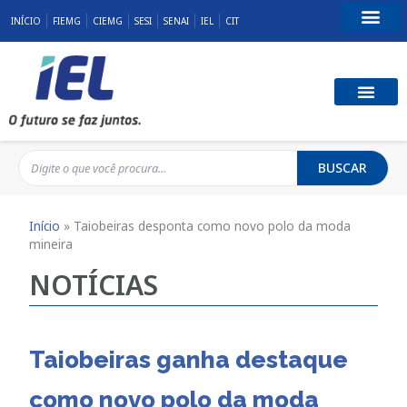
INÍCIO
FIEMG
CIEMG
SESI
SENAI
IEL
CIT
Fale Conosco
BUSCAR
Início
»
Taiobeiras desponta como novo polo da moda
mineira
NOTÍCIAS
Taiobeiras ganha destaque
como novo polo da moda