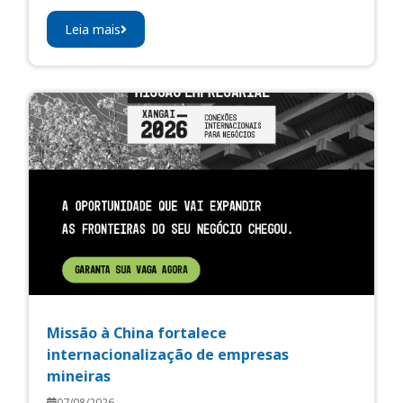
Leia mais
Missão à China fortalece
internacionalização de empresas
mineiras
07/08/2026