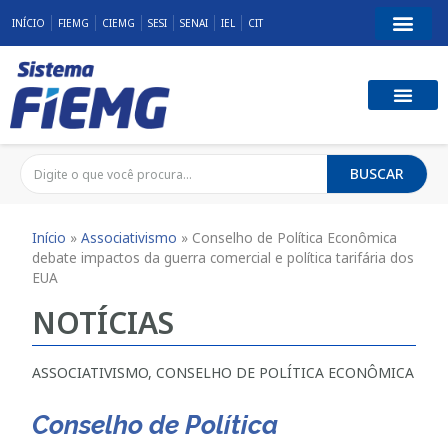
INÍCIO
FIEMG
CIEMG
SESI
SENAI
IEL
CIT
BUSCAR
Início
»
Associativismo
»
Conselho de Política Econômica
debate impactos da guerra comercial e política tarifária dos
EUA
NOTÍCIAS
ASSOCIATIVISMO
,
CONSELHO DE POLÍTICA ECONÔMICA
Conselho de Política