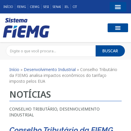
INÍCIO
FIEMG
CIEMG
SESI
SENAI
IEL
CIT
BUSCAR
Início
»
Desenvolvimento Industrial
»
Conselho Tributário
da FIEMG analisa impactos econômicos do tarifaço
imposto pelos EUA
NOTÍCIAS
CONSELHO TRIBUTÁRIO
,
DESENVOLVIMENTO
INDUSTRIAL
Conselho Tributário da FIEMG