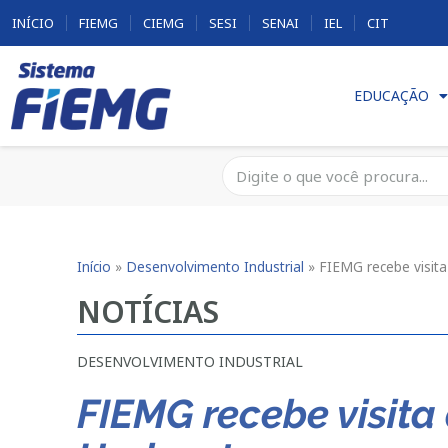
INÍCIO
FIEMG
CIEMG
SESI
SENAI
IEL
CIT
EDUCAÇÃO
Início
»
Desenvolvimento Industrial
»
FIEMG recebe visit
NOTÍCIAS
DESENVOLVIMENTO INDUSTRIAL
FIEMG recebe visita