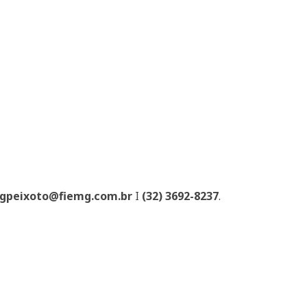
gpeixoto@fiemg.com.br
I
(32) 3692-8237
.