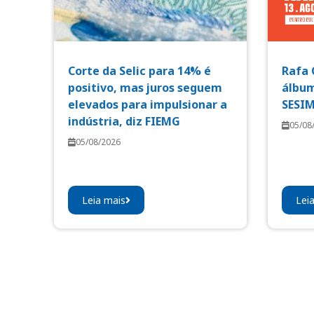
Corte da Selic para 14% é
Rafa 
positivo, mas juros seguem
álbum
elevados para impulsionar a
SESI
indústria, diz FIEMG
05/08
05/08/2026
Leia mais
Lei