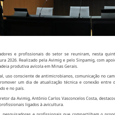
sadores e profissionais do setor se reuniram, nesta quin
tura 2026. Realizado pela Avimig e pelo Sinpamig, com apoi
adeia produtiva avícola em Minas Gerais.
, uso consciente de antimicrobianos, comunicação no campo
i promover um dia de atualização técnica e conexão entre d
do e no país.
etor da Avimig, Antônio Carlos Vasconcelos Costa, destaco
ofissionais ligados à avicultura.
, pesquisadores e profissionais que compartilham o propós