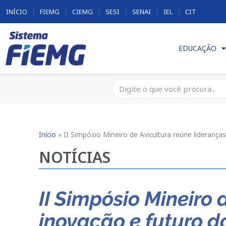
INÍCIO
FIEMG
CIEMG
SESI
SENAI
IEL
CIT
EDUCAÇÃO
Início
»
II Simpósio Mineiro de Avicultura reúne liderança
NOTÍCIAS
II Simpósio Mineiro
inovação e futuro d