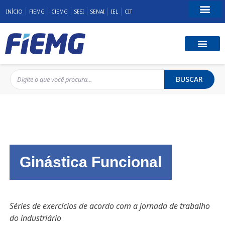
INÍCIO
FIEMG
CIEMG
SESI
SENAI
IEL
CIT
Fale Conosco
BUSCAR
Ginástica Funcional
Séries de exercícios de acordo com a jornada de trabalho
do industriário