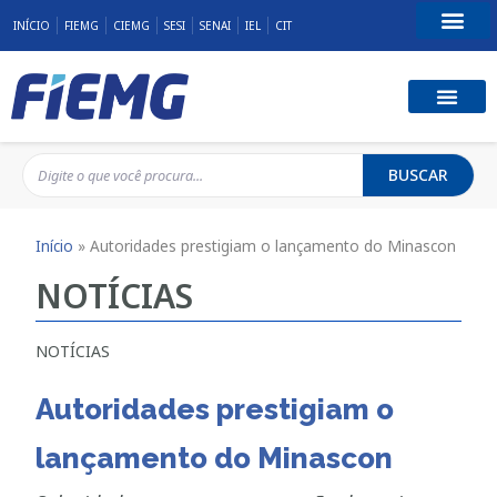
INÍCIO
FIEMG
CIEMG
SESI
SENAI
IEL
CIT
Fale Conosco
BUSCAR
Início
»
Autoridades prestigiam o lançamento do Minascon
NOTÍCIAS
NOTÍCIAS
Autoridades prestigiam o
lançamento do Minascon