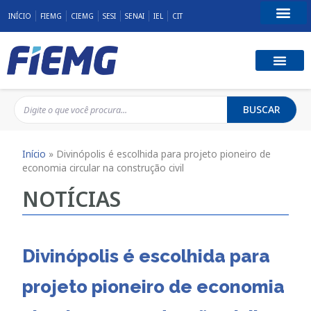
INÍCIO
FIEMG
CIEMG
SESI
SENAI
IEL
CIT
Fale Conosco
BUSCAR
Início
»
Divinópolis é escolhida para projeto pioneiro de
economia circular na construção civil
NOTÍCIAS
Divinópolis é escolhida para
projeto pioneiro de economia