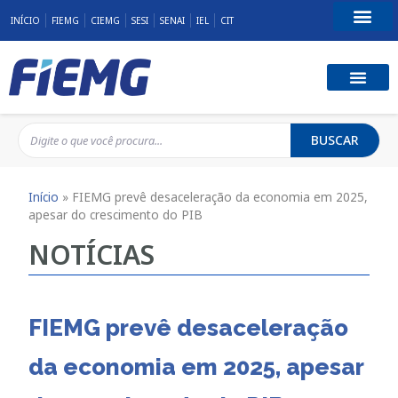
INÍCIO
FIEMG
CIEMG
SESI
SENAI
IEL
CIT
Fale Conosco
BUSCAR
Início
»
FIEMG prevê desaceleração da economia em 2025,
apesar do crescimento do PIB
NOTÍCIAS
FIEMG prevê desaceleração
da economia em 2025, apesar