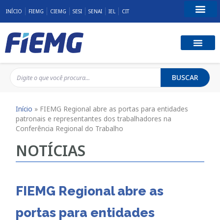
INÍCIO
FIEMG
CIEMG
SESI
SENAI
IEL
CIT
Fale Conosco
BUSCAR
Início
»
FIEMG Regional abre as portas para entidades
patronais e representantes dos trabalhadores na
Conferência Regional do Trabalho
NOTÍCIAS
FIEMG Regional abre as
portas para entidades