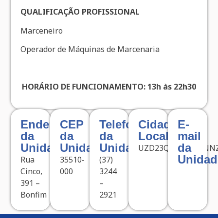
QUALIFICAÇÃO PROFISSIONAL
Marceneiro
Operador de Máquinas de Marcenaria
HORÁRIO DE FUNCIONAMENTO: 13h às 22h30
Endereço
CEP
Telefone
Cidade
E-
da
da
da
Localizada
mail
Unidade
Unidade
Unidade
da
UZD23QXFKBGTSNN
Unidad
Rua
35510-
(37)
Cinco,
000
3244
391 –
–
Bonfim
2921