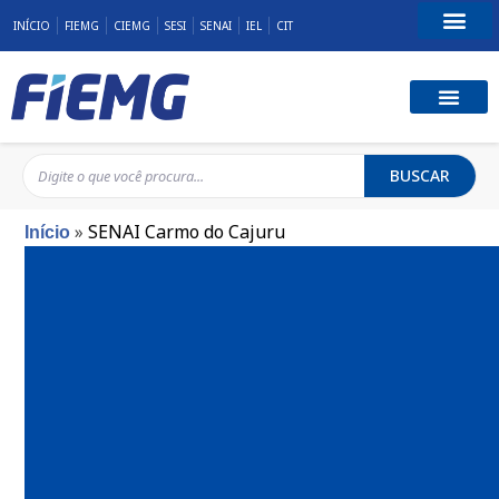
INÍCIO
FIEMG
CIEMG
SESI
SENAI
IEL
CIT
Fale Conosco
BUSCAR
»
SENAI Carmo do Cajuru
Início