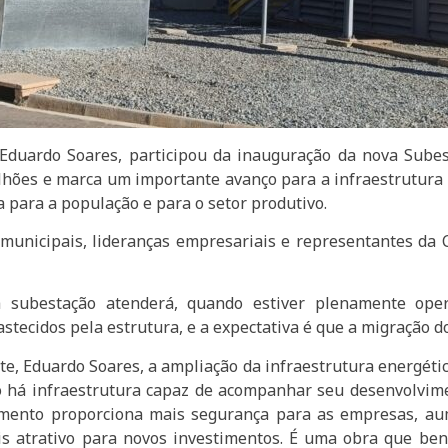
Eduardo Soares, participou da inauguração da nova Subest
lhões e marca um importante avanço para a infraestrutura 
a para a população e para o setor produtivo.
municipais, lideranças empresariais e representantes da 
subestação atenderá, quando estiver plenamente operac
ecidos pela estrutura, e a expectativa é que a migração dos
, Eduardo Soares, a ampliação da infraestrutura energétic
o há infraestrutura capaz de acompanhar seu desenvolvimen
imento proporciona mais segurança para as empresas, au
is atrativo para novos investimentos. É uma obra que bene