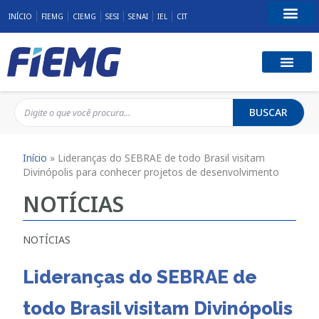
INÍCIO
FIEMG
CIEMG
SESI
SENAI
IEL
CIT
Fale Conosco
BUSCAR
Início
»
Lideranças do SEBRAE de todo Brasil visitam
Divinópolis para conhecer projetos de desenvolvimento
NOTÍCIAS
NOTÍCIAS
Lideranças do SEBRAE de
todo Brasil visitam Divinópolis