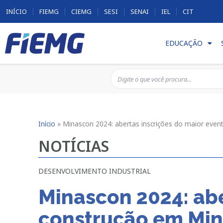
INÍCIO
FIEMG
CIEMG
SESI
SENAI
IEL
CIT
EDUCAÇÃO
Início
»
Minascon 2024: abertas inscrições do maior eve
NOTÍCIAS
DESENVOLVIMENTO INDUSTRIAL
Minascon 2024: abe
construção em Mi