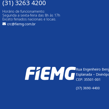
(31) 3263 4200
Horário de funcionamento:
Segunda a sexta-feira das 8h às 17h
Exceto feriados nacionais e locais.
crc@fiemg.com.br
Rua Engenheiro Benj
Esplanada – Divinóp
CEP: 35501-001
(37) 3690-4400
Enviar
btn-02
btn-03
btn-04