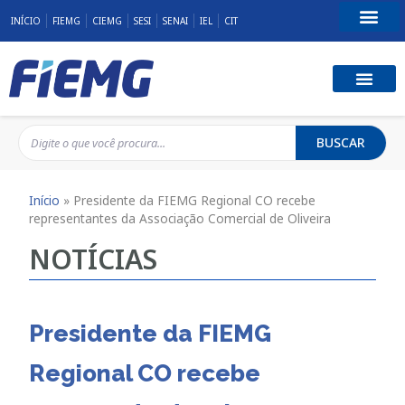
INÍCIO
FIEMG
CIEMG
SESI
SENAI
IEL
CIT
Fale Conosco
BUSCAR
Início
»
Presidente da FIEMG Regional CO recebe
representantes da Associação Comercial de Oliveira
NOTÍCIAS
Presidente da FIEMG
Regional CO recebe