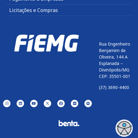
Licitações e Compras
Rua Engenheiro
Benjamim de
Oliveira, 144 A
Esplanada –
Divinópolis/MG
CEP: 35501-001
(37) 3690-4400
Enviar
btn-02
btn-03
btn-04