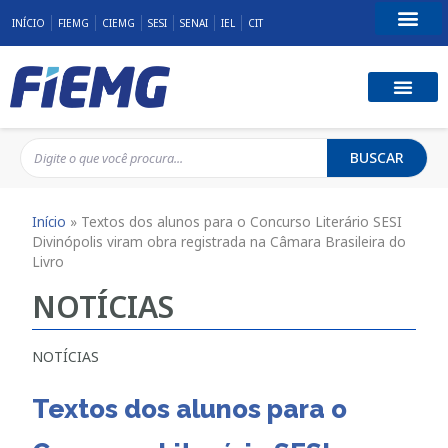
INÍCIO
FIEMG
CIEMG
SESI
SENAI
IEL
CIT
Fale Conosco
BUSCAR
Início
»
Textos dos alunos para o Concurso Literário SESI
Divinópolis viram obra registrada na Câmara Brasileira do
Livro
NOTÍCIAS
NOTÍCIAS
Textos dos alunos para o