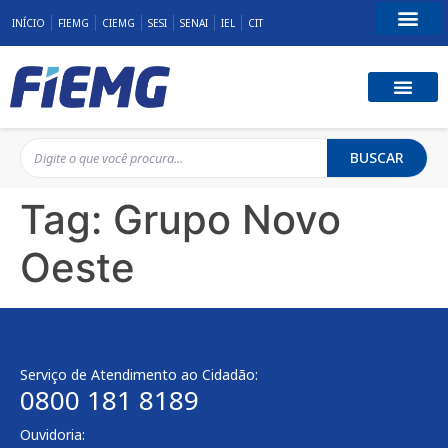
INÍCIO
FIEMG
CIEMG
SESI
SENAI
IEL
CIT
Fale Conosco
BUSCAR
Tag:
Grupo Novo
Oeste
Serviço de Atendimento ao Cidadão:
0800 181 8189
Ouvidoria: