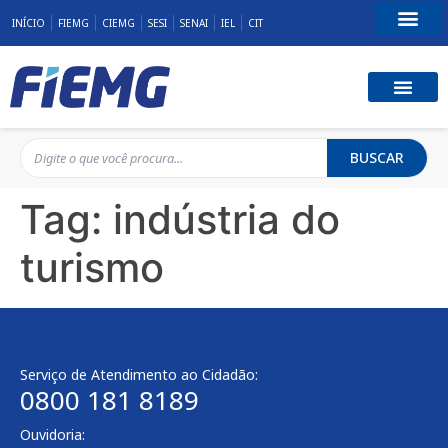
INÍCIO
FIEMG
CIEMG
SESI
SENAI
IEL
CIT
Fale Conosco
BUSCAR
Tag:
indústria do
turismo
Serviço de Atendimento ao Cidadão:
0800 181 8189
Ouvidoria: