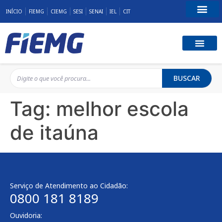
INÍCIO
FIEMG
CIEMG
SESI
SENAI
IEL
CIT
Fale Conosco
BUSCAR
Tag:
melhor escola
de itaúna
Serviço de Atendimento ao Cidadão:
0800 181 8189
Ouvidoria: