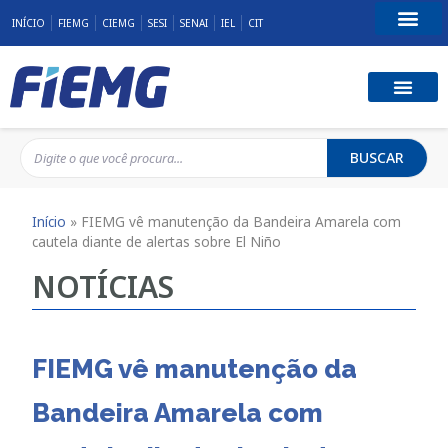
INÍCIO
FIEMG
CIEMG
SESI
SENAI
IEL
CIT
Fale Conosco
BUSCAR
Início
»
FIEMG vê manutenção da Bandeira Amarela com
cautela diante de alertas sobre El Niño
NOTÍCIAS
FIEMG vê manutenção da
Bandeira Amarela com