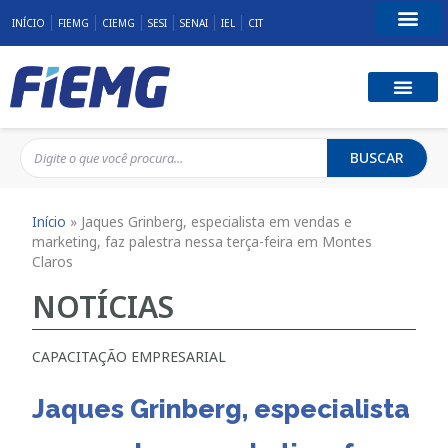
INÍCIO
FIEMG
CIEMG
SESI
SENAI
IEL
CIT
Fale Conosco
BUSCAR
Início
»
Jaques Grinberg, especialista em vendas e
marketing, faz palestra nessa terça-feira em Montes
Claros
NOTÍCIAS
CAPACITAÇÃO EMPRESARIAL
Jaques Grinberg, especialista