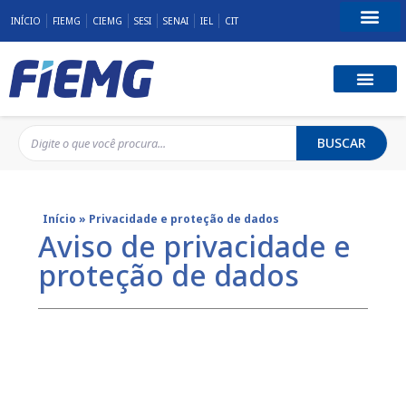
INÍCIO
FIEMG
CIEMG
SESI
SENAI
IEL
CIT
Fale Conosco
BUSCAR
Início
»
Privacidade e proteção de dados
Aviso de privacidade e
proteção de dados