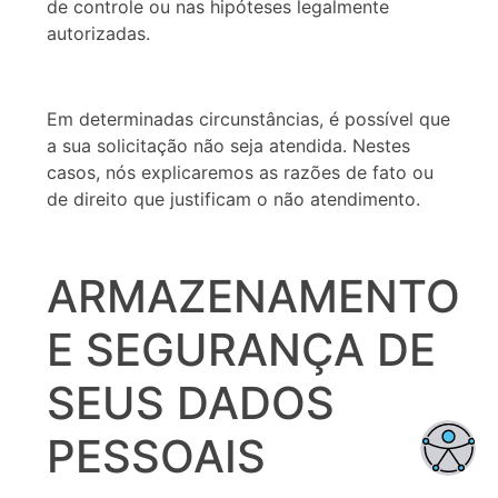
de controle ou nas hipóteses legalmente
autorizadas.
Em determinadas circunstâncias, é possível que
a sua solicitação não seja atendida. Nestes
casos, nós explicaremos as razões de fato ou
de direito que justificam o não atendimento.
ARMAZENAMENTO
E SEGURANÇA DE
SEUS DADOS
PESSOAIS
Enviar
btn-02
btn-03
btn-04