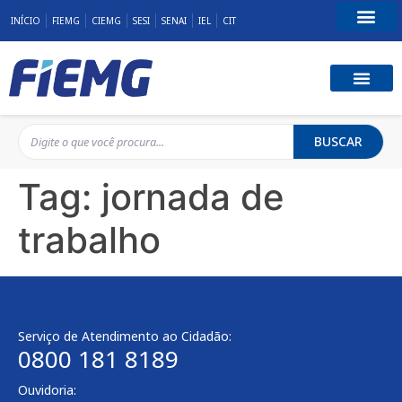
INÍCIO
FIEMG
CIEMG
SESI
SENAI
IEL
CIT
Fale Conosco
BUSCAR
Tag:
jornada de
trabalho
Serviço de Atendimento ao Cidadão:
0800 181 8189
Ouvidoria: