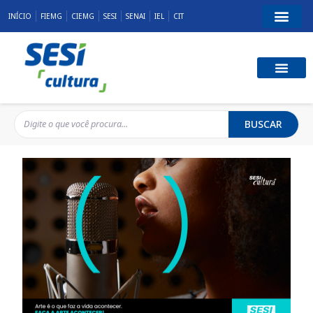
INÍCIO
FIEMG
CIEMG
SESI
SENAI
IEL
CIT
BUSCAR