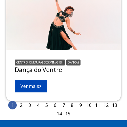
CENTRO CULTURAL SESIMINAS BH
DANÇAS
Dança do Ventre
Ver mais
1
2
3
4
5
6
7
8
9
10
11
12
13
14
15