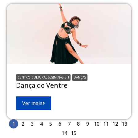
CENTRO CULTURAL SESIMINAS BH
DANÇAS
Dança do Ventre
Ver mais
1
2
3
4
5
6
7
8
9
10
11
12
13
14
15