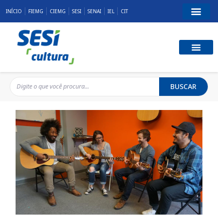
INÍCIO
FIEMG
CIEMG
SESI
SENAI
IEL
CIT
BUSCAR