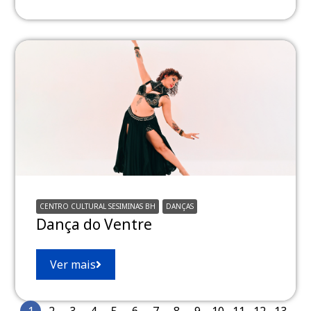
CENTRO CULTURAL SESIMINAS BH
DANÇAS
Dança do Ventre
Ver mais
1
2
3
4
5
6
7
8
9
10
11
12
13