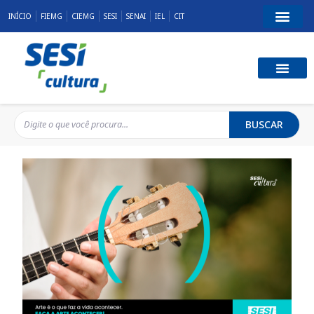
INÍCIO
FIEMG
CIEMG
SESI
SENAI
IEL
CIT
BUSCAR