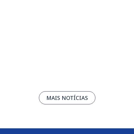
Rafa Castro apresenta novo álbum no
Teatro de Bolso SESIMINAS
05/08/2026
Leia mais
MAIS NOTÍCIAS