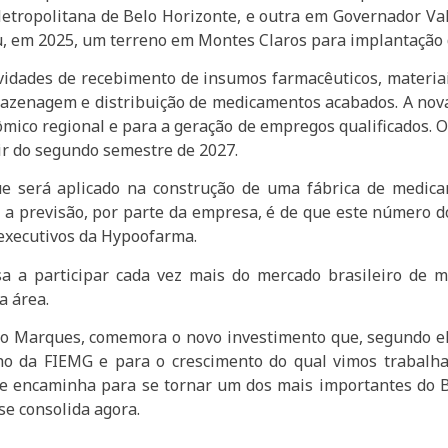
tropolitana de Belo Horizonte, e outra em Governador Val
u, em 2025, um terreno em Montes Claros para implantação 
atividades de recebimento de insumos farmacêuticos, mater
rmazenagem e distribuição de medicamentos acabados. A nova
ômico regional e para a geração de empregos qualificados. 
ir do segundo semestre de 2027.
e será aplicado na construção de uma fábrica de medicam
e a previsão, por parte da empresa, é de que este número 
executivos da Hypoofarma.
a a participar cada vez mais do mercado brasileiro de m
a área.
o Marques, comemora o novo investimento que, segundo ele,
lho da FIEMG e para o crescimento do qual vimos trabalh
se encaminha para se tornar um dos mais importantes do Br
se consolida agora.