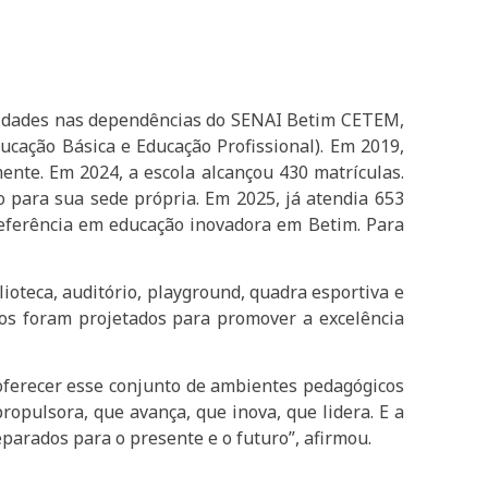
vidades nas dependências do SENAI Betim CETEM,
cação Básica e Educação Profissional). Em 2019,
nte. Em 2024, a escola alcançou 430 matrículas.
o para sua sede própria. Em 2025, já atendia 653
referência em educação inovadora em Betim. Para
blioteca, auditório, playground, quadra esportiva e
aços foram projetados para promover a excelência
a oferecer esse conjunto de ambientes pedagógicos
opulsora, que avança, que inova, que lidera. E a
arados para o presente e o futuro”, afirmou.