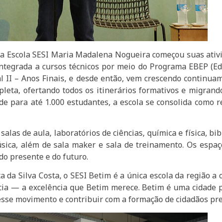
a Escola SESI Maria Madalena Nogueira começou suas ati
tegrada a cursos técnicos por meio do Programa EBEP (Edu
II – Anos Finais, e desde então, vem crescendo continuame
leta, ofertando todos os itinerários formativos e migrand
de para até 1.000 estudantes, a escola se consolida como 
alas de aula, laboratórios de ciências, química e física, bi
 música, além de sala maker e sala de treinamento. Os esp
do presente e do futuro.
a da Silva Costa, o SESI Betim é a única escola da região 
cia — a excelência que Betim merece. Betim é uma cidade pr
se movimento e contribuir com a formação de cidadãos prep