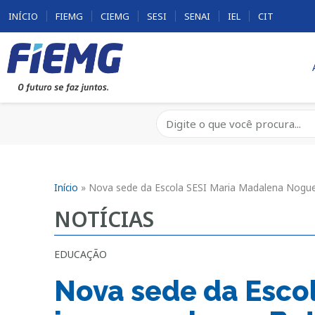
INÍCIO
FIEMG
CIEMG
SESI
SENAI
IEL
CIT
Início
»
Nova sede da Escola SESI Maria Madalena Nogu
NOTÍCIAS
EDUCAÇÃO
Nova sede da Esco