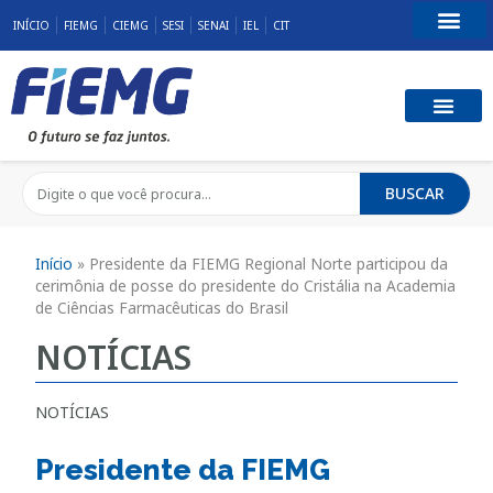
INÍCIO
FIEMG
CIEMG
SESI
SENAI
IEL
CIT
Fale Conosco
BUSCAR
Início
»
Presidente da FIEMG Regional Norte participou da
cerimônia de posse do presidente do Cristália na Academia
de Ciências Farmacêuticas do Brasil
NOTÍCIAS
NOTÍCIAS
Presidente da FIEMG