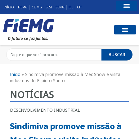
INÍCIO
FIEMG
CIEMG
SESI
SENAI
IEL
CIT
Fale Conosco
BUSCAR
Início
»
Sindimiva promove missão à Mec Show e visita
indústrias do Espírito Santo
NOTÍCIAS
DESENVOLVIMENTO INDUSTRIAL
Sindimiva promove missão à