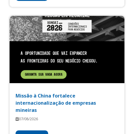
Missão à China fortalece
internacionalização de empresas
mineiras
07/08/2026