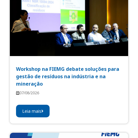
Workshop na FIEMG debate soluções para
gestão de resíduos na indústria e na
mineração
07/08/2026
Leia mais