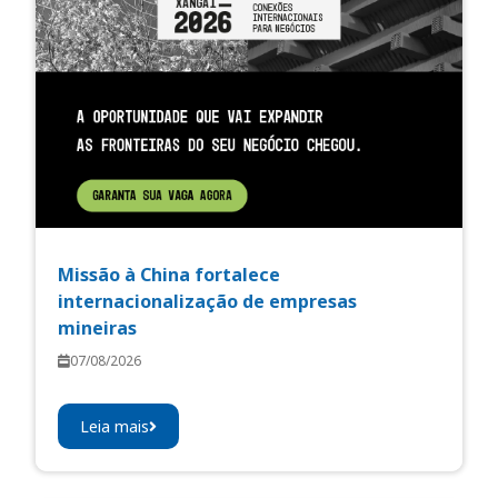
Missão à China fortalece
internacionalização de empresas
mineiras
07/08/2026
Leia mais