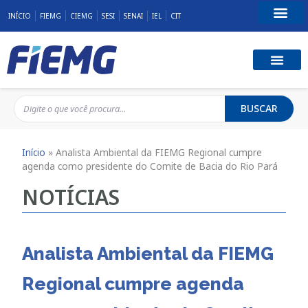
INÍCIO
FIEMG
CIEMG
SESI
SENAI
IEL
CIT
Fale Conosco
BUSCAR
Início
»
Analista Ambiental da FIEMG Regional cumpre
agenda como presidente do Comite de Bacia do Rio Pará
NOTÍCIAS
Analista Ambiental da FIEMG
Regional cumpre agenda