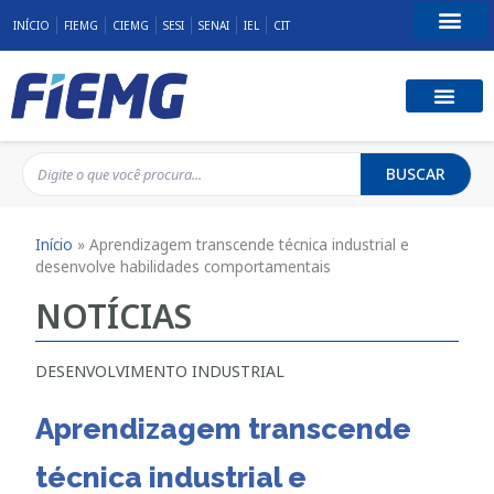
INÍCIO
FIEMG
CIEMG
SESI
SENAI
IEL
CIT
Fale Conosco
BUSCAR
Início
»
Aprendizagem transcende técnica industrial e
desenvolve habilidades comportamentais
NOTÍCIAS
DESENVOLVIMENTO INDUSTRIAL
Aprendizagem transcende
técnica industrial e