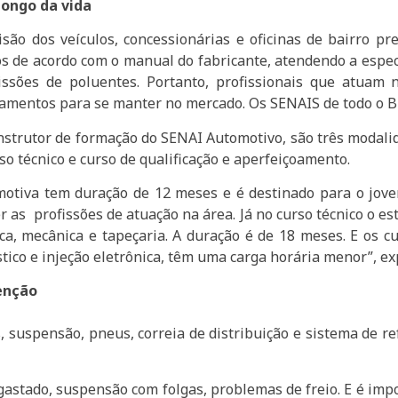
longo da vida
ão dos veículos, concessionárias e oficinas de bairro pre
s de acordo com o manual do fabricante, atendendo a especi
ssões de poluentes. Portanto, profissionais que atuam n
inamentos para se manter no mercado. Os SENAIS de todo o B
nstrutor de formação do SENAI Automotivo, são três modali
 técnico e curso de qualificação e aperfeiçoamento.
tiva tem duração de 12 meses e é destinado para o jove
r as profissões de atuação na área. Já no curso técnico o e
ca, mecânica e tapeçaria. A duração é de 18 meses. E os c
tico e injeção eletrônica, têm uma carga horária menor”, e
tenção
s, suspensão, pneus, correia de distribuição e sistema de 
stado, suspensão com folgas, problemas de freio. E é impo