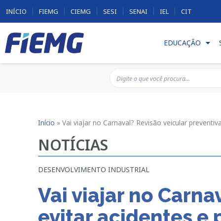
INÍCIO
FIEMG
CIEMG
SESI
SENAI
IEL
CIT
EDUCAÇÃO
Início
»
Vai viajar no Carnaval? Revisão veicular preventiv
NOTÍCIAS
DESENVOLVIMENTO INDUSTRIAL
Vai viajar no Carna
evitar acidentes e 