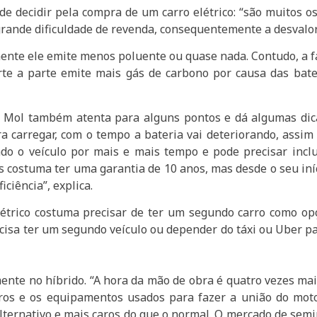
de decidir pela compra de um carro elétrico: “são muitos 
 grande dificuldade de revenda, consequentemente a desvalo
tamente ele emite menos poluente ou quase nada. Contudo, a f
te a parte emite mais gás de carbono por causa das bater
, Mol também atenta para alguns pontos e dá algumas dica
a carregar, com o tempo a bateria vai deteriorando, assi
do o veículo por mais e mais tempo e pode precisar inclu
icos costuma ter uma garantia de 10 anos, mas desde o seu i
ciência”, explica.
étrico costuma precisar de ter um segundo carro como opç
isa ter um segundo veículo ou depender do táxi ou Uber par
nte no híbrido. “A hora da mão de obra é quatro vezes mai
ros e os equipamentos usados para fazer a união do mot
ternativo e mais caros do que o normal. O mercado de semin