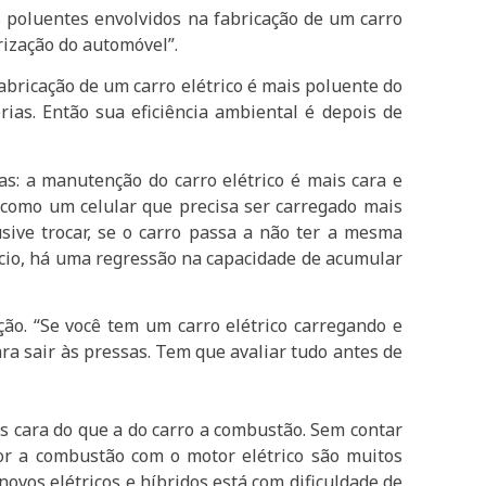
os poluentes envolvidos na fabricação de um carro
rização do automóvel”.
abricação de um carro elétrico é mais poluente do
ias. Então sua eficiência ambiental é depois de
s: a manutenção do carro elétrico é mais cara e
m como um celular que precisa ser carregado mais
sive trocar, se o carro passa a não ter a mesma
nício, há uma regressão na capacidade de acumular
ão. “Se você tem um carro elétrico carregando e
a sair às pressas. Tem que avaliar tudo antes de
s cara do que a do carro a combustão. Sem contar
or a combustão com o motor elétrico são muitos
ovos elétricos e híbridos está com dificuldade de