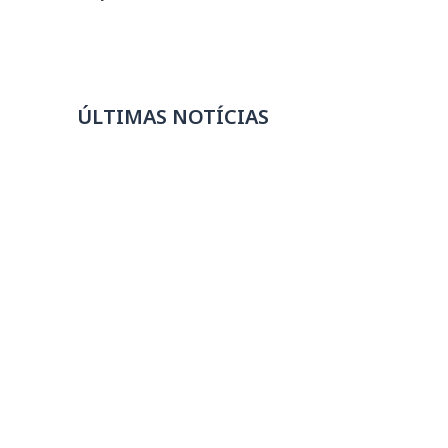
ÚLTIMAS NOTÍCIAS
Corte da Selic para 14% é positivo, mas
juros seguem elevados para impulsionar