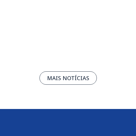
os 74 anos da entidade
05/08/2026
Leia mais
MAIS NOTÍCIAS