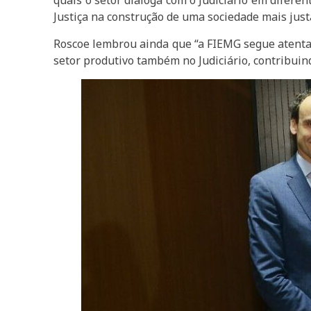
quais o setor dialoga com o Judiciário em difere
Justiça na construção de uma sociedade mais just
Roscoe lembrou ainda que “a FIEMG segue atenta 
setor produtivo também no Judiciário, contribuin