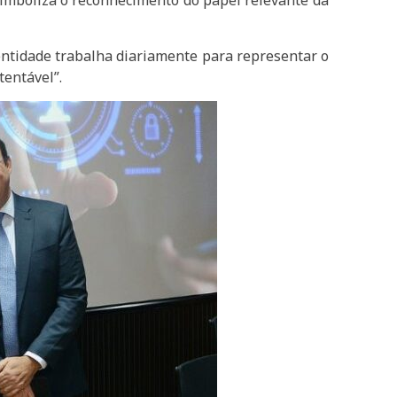
 simboliza o reconhecimento do papel relevante da
entidade trabalha diariamente para representar o
tentável”.