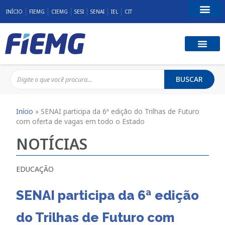
INÍCIO
FIEMG
CIEMG
SESI
SENAI
IEL
CIT
Fale Conosco
BUSCAR
Início
»
SENAI participa da 6ª edição do Trilhas de Futuro
com oferta de vagas em todo o Estado
NOTÍCIAS
EDUCAÇÃO
SENAI participa da 6ª edição
do Trilhas de Futuro com