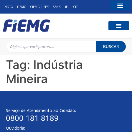
INÍCIO
FIEMG
CIEMG
SESI
SENAI
IEL
CIT
Fale Conosco
BUSCAR
Tag:
Indústria
Mineira
Serviço de Atendimento ao Cidadão:
0800 181 8189
Ouvidoria: