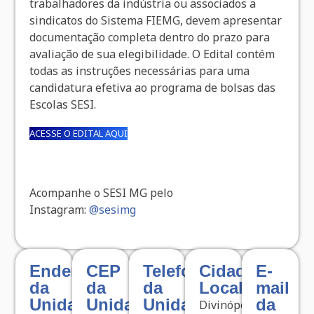
trabalhadores da indústria ou associados a
sindicatos do Sistema FIEMG, devem apresentar
documentação completa dentro do prazo para
avaliação de sua elegibilidade. O Edital contém
todas as instruções necessárias para uma
candidatura efetiva ao programa de bolsas das
Escolas SESI.
ACESSE O EDITAL AQUI
Acompanhe o SESI MG pelo
Instagram:
@sesimg
Endereço
CEP
Telefone
Cidade
E-
da
da
da
Localizada
mail
Unidade
Unidade
Unidade
da
Divinópolis