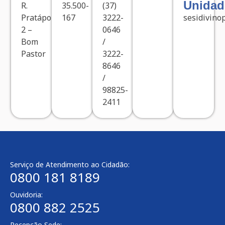
Unidad
R.
35.500-
(37)
Pratápolis,
167
3222-
sesidivino
2 –
0646
Bom
/
Pastor
3222-
8646
/
98825-
2411
Serviço de Atendimento ao Cidadão:
0800 181 8189
Ouvidoria:
0800 882 2525
Recepção Sede: